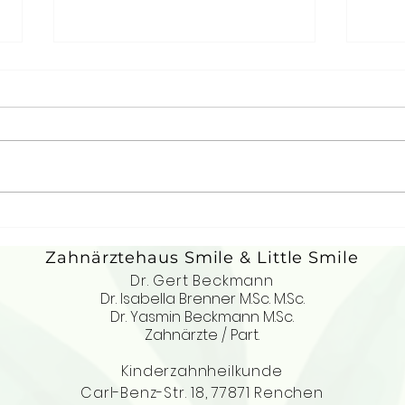
Zäh
Ernährungstipps
Zahnärztehaus Smile & Little Smile
Dr. Gert Beckmann
Dr. Isabella Brenner M.Sc. M.Sc.
Dr. Yasmin Beckmann M.Sc.
Zahnärzte / Part.
Kinderzahnheilkunde
Carl-Benz-Str. 18, 77871 Renchen