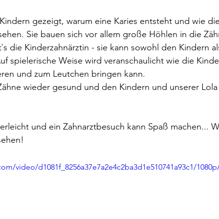
indern gezeigt, warum eine Karies entsteht und wie di
ssehen. Sie bauen sich vor allem große Höhlen in die Zäh
s die Kinderzahnärztin - sie kann sowohl den Kindern al
Auf spielerische Weise wird veranschaulicht wie die Kinde
eren und zum Leutchen bringen kann. 
e Zähne wieder gesund und den Kindern und unserer Lola
derleicht und ein Zahnarztbesuch kann Spaß machen... 
sehen! 
ic.com/video/d1081f_8256a37e7a2e4c2ba3d1e510741a93c1/1080p