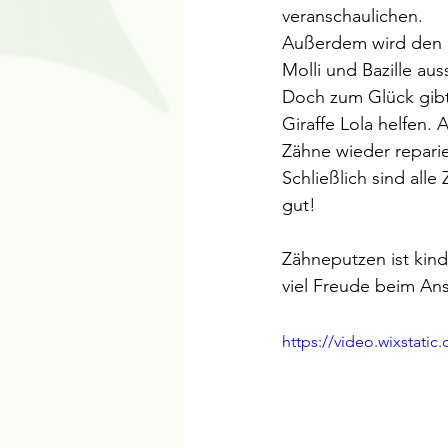
veranschaulichen. 
Außerdem wird den K
Molli und Bazille au
Doch zum Glück gibt`
Giraffe Lola helfen. 
Zähne wieder repari
Schließlich sind all
gut! 
Zähneputzen ist kin
viel Freude beim An
https://video.wixstat