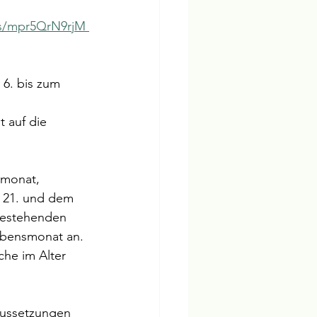
os/mpr5QrN9rjM 
 6. bis zum 
 auf die 
smonat, 
 21. und dem 
 bestehenden 
ebensmonat an. 
che im Alter 
ussetzungen 