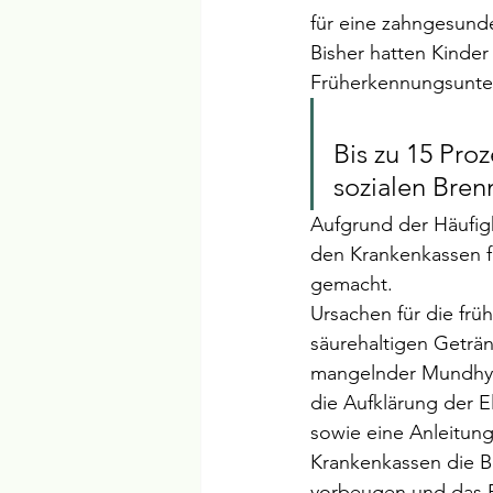
für eine zahngesunde
Bisher hatten Kinder
Früherkennungsunte
Bis zu 15 Pro
sozialen Bren
Aufgrund der Häufigk
den Krankenkassen fü
gemacht. 
Ursachen für die frü
säurehaltigen Geträn
mangelnder Mundhygi
die Aufklärung der 
sowie eine Anleitun
Krankenkassen die Be
vorbeugen und das F