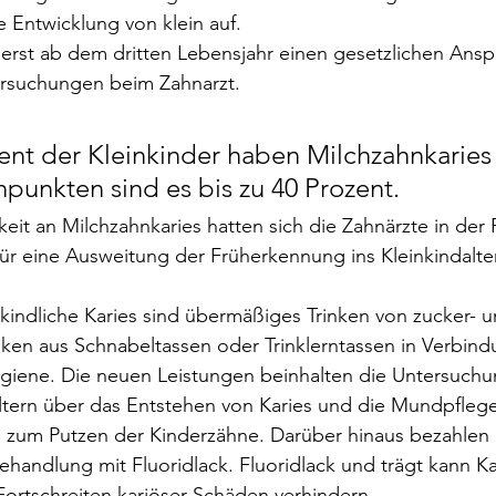
 Entwicklung von klein auf. 
 erst ab dem dritten Lebensjahr einen gesetzlichen Ansp
rsuchungen beim Zahnarzt. 
zent der Kleinkinder haben Milchzahnkaries 
npunkten sind es bis zu 40 Prozent. 
eit an Milchzahnkaries hatten sich die Zahnärzte in der P
r eine Ausweitung der Früherkennung ins Kleinkindalter
hkindliche Karies sind übermäßiges Trinken von zucker- u
ken aus Schnabeltassen oder Trinklerntassen in Verbind
ene. Die neuen Leistungen beinhalten die Untersuchun
Eltern über das Entstehen von Karies und die Mundpfleg
g zum Putzen der Kinderzähne. Darüber hinaus bezahlen 
handlung mit Fluoridlack. Fluoridlack und trägt kann Ka
ortschreiten kariöser Schäden verhindern. 