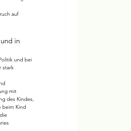
ruch auf 
und in 
olitik und bei 
 stark 
nd 
ung mit 
g des Kindes, 
e beim Kind 
die 
ries 